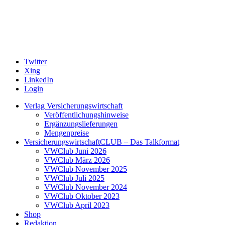
Twitter
Xing
LinkedIn
Login
Verlag Versicherungswirtschaft
Veröffentlichungshinweise
Ergänzungslieferungen
Mengenpreise
VersicherungswirtschaftCLUB – Das Talkformat
VWClub Juni 2026
VWClub März 2026
VWClub November 2025
VWClub Juli 2025
VWClub November 2024
VWClub Oktober 2023
VWClub April 2023
Shop
Redaktion