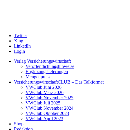
Twitter
Xing
LinkedIn
Login
Verlag Versicherungswirtschaft
Veröffentlichungshinweise
Ergänzungslieferungen
Mengenpreise
VersicherungswirtschaftCLUB – Das Talkformat
VWClub Juni 2026
VWClub März 2026
VWClub November 2025
VWClub Juli 2025
VWClub November 2024
VWClub Oktober 2023
VWClub April 2023
Shop
Redaktion