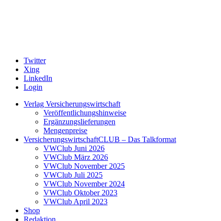
Twitter
Xing
LinkedIn
Login
Verlag Versicherungswirtschaft
Veröffentlichungshinweise
Ergänzungslieferungen
Mengenpreise
VersicherungswirtschaftCLUB – Das Talkformat
VWClub Juni 2026
VWClub März 2026
VWClub November 2025
VWClub Juli 2025
VWClub November 2024
VWClub Oktober 2023
VWClub April 2023
Shop
Redaktion