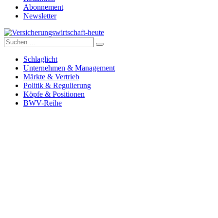
Abonnement
Newsletter
Suche
Versicherungswirtschaft-heute
nach:
Schlaglicht
Unternehmen & Management
Märkte & Vertrieb
Politik & Regulierung
Köpfe & Positionen
BWV-Reihe