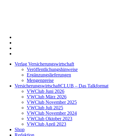
Twitter
Xing
LinkedIn
Login
Verlag Versicherungswirtschaft
Veröffentlichungshinweise
Ergänzungslieferungen
Mengenpreise
VersicherungswirtschaftCLUB – Das Talkformat
VWClub Juni 2026
VWClub März 2026
VWClub November 2025
VWClub Juli 2025
VWClub November 2024
VWClub Oktober 2023
VWClub April 2023
Shop
Redaktion