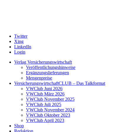
Twitter
Xing
LinkedIn
Login
Verlag Versicherungswirtschaft
Veröffentlichungshinweise
Ergänzungslieferungen
Mengenpreise
VersicherungswirtschaftCLUB – Das Talkformat
VWClub Juni 2026
VWClub März 2026
VWClub November 2025
VWClub Juli 2025
VWClub November 2024
VWClub Oktober 2023
VWClub April 2023
Shop
Redaktion