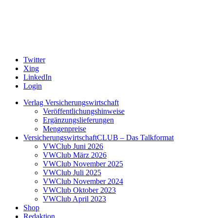
Twitter
Xing
LinkedIn
Login
Verlag Versicherungswirtschaft
Veröffentlichungshinweise
Ergänzungslieferungen
Mengenpreise
VersicherungswirtschaftCLUB – Das Talkformat
VWClub Juni 2026
VWClub März 2026
VWClub November 2025
VWClub Juli 2025
VWClub November 2024
VWClub Oktober 2023
VWClub April 2023
Shop
Redaktion