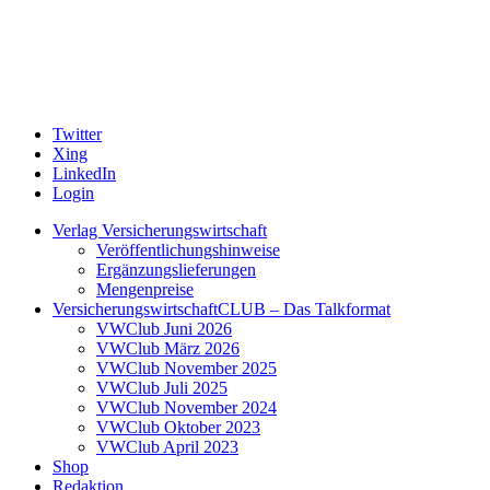
Twitter
Xing
LinkedIn
Login
Verlag Versicherungswirtschaft
Veröffentlichungshinweise
Ergänzungslieferungen
Mengenpreise
VersicherungswirtschaftCLUB – Das Talkformat
VWClub Juni 2026
VWClub März 2026
VWClub November 2025
VWClub Juli 2025
VWClub November 2024
VWClub Oktober 2023
VWClub April 2023
Shop
Redaktion