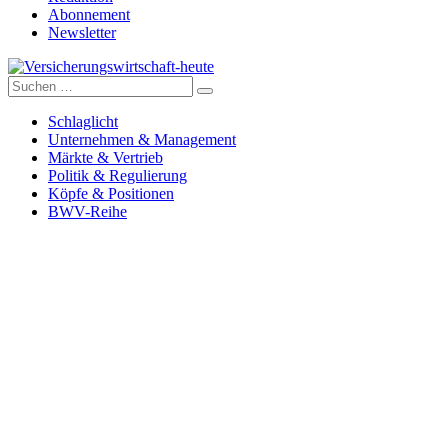
Abonnement
Newsletter
Suche
Versicherungswirtschaft-heute
nach:
Schlaglicht
Unternehmen & Management
Märkte & Vertrieb
Politik & Regulierung
Köpfe & Positionen
BWV-Reihe