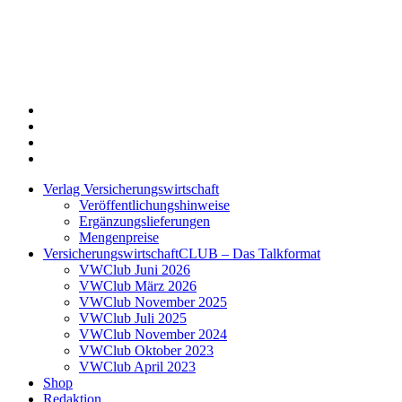
Twitter
Xing
LinkedIn
Login
Verlag Versicherungswirtschaft
Veröffentlichungshinweise
Ergänzungslieferungen
Mengenpreise
VersicherungswirtschaftCLUB – Das Talkformat
VWClub Juni 2026
VWClub März 2026
VWClub November 2025
VWClub Juli 2025
VWClub November 2024
VWClub Oktober 2023
VWClub April 2023
Shop
Redaktion