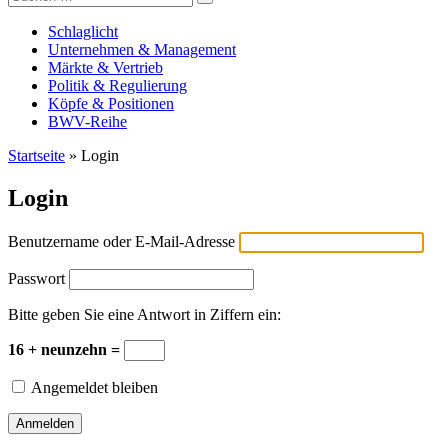
Versicherungswirtschaft-heute
nach:
Schlaglicht
Unternehmen & Management
Märkte & Vertrieb
Politik & Regulierung
Köpfe & Positionen
BWV-Reihe
Startseite
»
Login
Login
Benutzername oder E-Mail-Adresse
Passwort
Bitte geben Sie eine Antwort in Ziffern ein:
16 + neunzehn =
Angemeldet bleiben