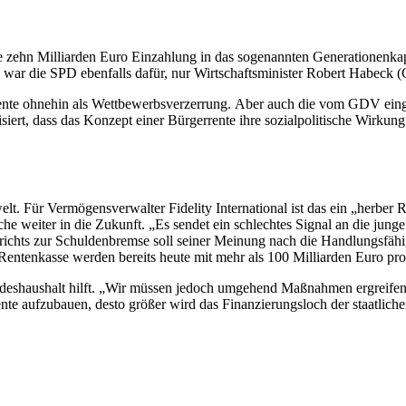
e zehn Milliarden Euro Einzahlung in das sogenannten Generationenkap
g war die SPD ebenfalls dafür, nur Wirtschaftsminister Robert Habeck 
rente ohnehin als Wettbewerbsverzerrung. Aber auch die vom GDV eing
isiert, dass das Konzept einer Bürgerrente ihre sozialpolitische Wirk
lt. Für Vermögensverwalter Fidelity International ist das ein
„herber R
e weiter in die Zukunft. „Es sendet ein schlechtes Signal an die junge
erichts zur Schuldenbremse soll seiner Meinung nach die Handlungsfähig
r Rentenkasse werden bereits heute mit mehr als 100 Milliarden Euro pr
undeshaushalt hilft. „Wir müssen jedoch umgehend Maßnahmen ergreifen,
nte aufzubauen, desto größer wird das Finanzierungsloch der staatlich