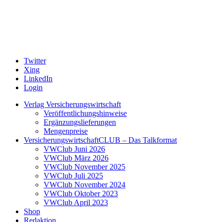
Twitter
Xing
LinkedIn
Login
Verlag Versicherungswirtschaft
Veröffentlichungshinweise
Ergänzungslieferungen
Mengenpreise
VersicherungswirtschaftCLUB – Das Talkformat
VWClub Juni 2026
VWClub März 2026
VWClub November 2025
VWClub Juli 2025
VWClub November 2024
VWClub Oktober 2023
VWClub April 2023
Shop
Redaktion