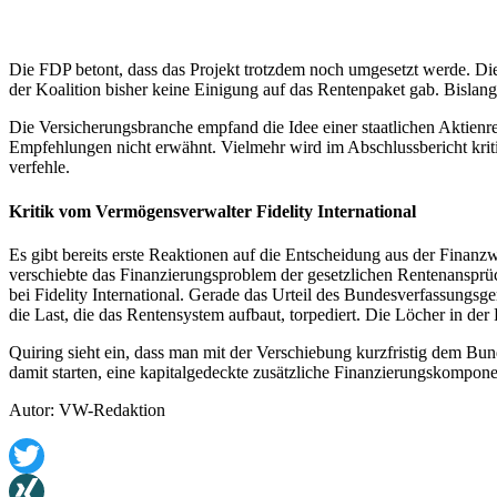
Die FDP betont, dass das Projekt trotzdem noch umgesetzt werde. Di
der Koalition bisher keine Einigung auf das Rentenpaket gab. Bislan
Die Versicherungsbranche empfand die Idee einer staatlichen Aktien
Empfehlungen nicht erwähnt. Vielmehr wird im Abschlussbericht krit
verfehle.
Kritik vom Vermögensverwalter Fidelity International
Es gibt bereits erste Reaktionen auf die Entscheidung aus der Finanzwe
verschiebte das Finanzierungsproblem der gesetzlichen Rentenansprüch
bei Fidelity International. Gerade das Urteil des Bundesverfassungsg
die Last, die das Rentensystem aufbaut, torpediert. Die Löcher in de
Quiring sieht ein, dass man mit der Verschiebung kurzfristig dem B
damit starten, eine kapitalgedeckte zusätzliche Finanzierungskompone
Autor: VW-Redaktion
Twitter