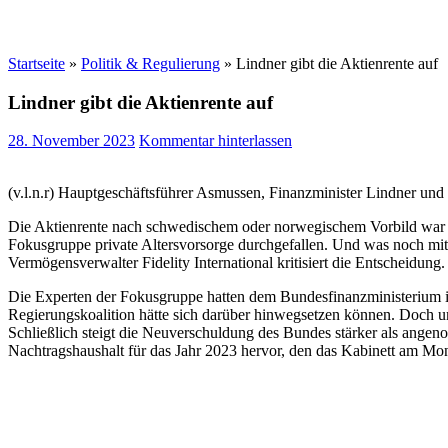
Startseite
»
Politik & Regulierung
»
Lindner gibt die Aktienrente auf
Lindner gibt die Aktienrente auf
28. November 2023
Kommentar hinterlassen
(v.l.n.r) Hauptgeschäftsführer Asmussen, Finanzminister Lindner un
Die Aktienrente nach schwedischem oder norwegischem Vorbild war eine
Fokusgruppe private Altersvorsorge durchgefallen. Und was noch mit
Vermögensverwalter Fidelity International kritisiert die Entscheidung.
Die Experten der Fokusgruppe hatten dem Bundesfinanzministerium ih
Regierungskoalition hätte sich darüber hinwegsetzen können. Doch um
Schließlich steigt die Neuverschuldung des Bundes stärker als ange
Nachtragshaushalt für das Jahr 2023 hervor, den das Kabinett am Mon