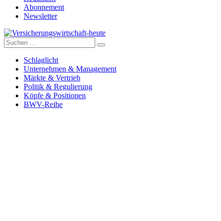
Abonnement
Newsletter
Suche
Versicherungswirtschaft-heute
nach:
Schlaglicht
Unternehmen & Management
Märkte & Vertrieb
Politik & Regulierung
Köpfe & Positionen
BWV-Reihe