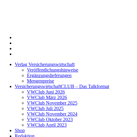
Twitter
Xing
LinkedIn
Login
Verlag Versicherungswirtschaft
Veröffentlichungshinweise
Ergänzungslieferungen
Mengenpreise
VersicherungswirtschaftCLUB – Das Talkformat
VWClub Juni 2026
VWClub März 2026
VWClub November 2025
VWClub Juli 2025
VWClub November 2024
VWClub Oktober 2023
VWClub April 2023
Shop
Redaktion