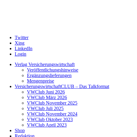
Twitter
Xing
LinkedIn
Login
Verlag Versicherungswirtschaft
Veröffentlichungshinweise
Ergänzungslieferungen
Mengenpreise
VersicherungswirtschaftCLUB – Das Talkformat
VWClub Juni 2026
VWClub März 2026
VWClub November 2025
VWClub Juli 2025
VWClub November 2024
VWClub Oktober 2023
VWClub April 2023
Shop
Redaktion