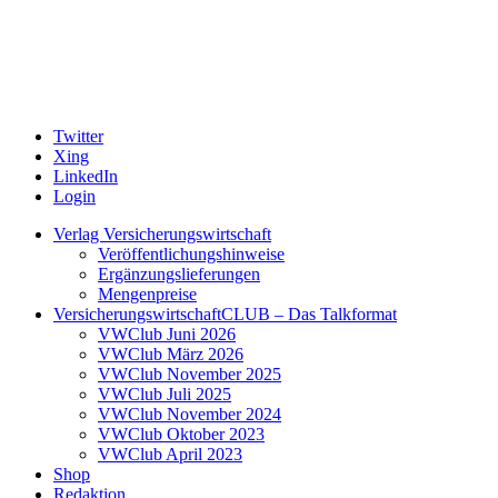
Twitter
Xing
LinkedIn
Login
Verlag Versicherungswirtschaft
Veröffentlichungshinweise
Ergänzungslieferungen
Mengenpreise
VersicherungswirtschaftCLUB – Das Talkformat
VWClub Juni 2026
VWClub März 2026
VWClub November 2025
VWClub Juli 2025
VWClub November 2024
VWClub Oktober 2023
VWClub April 2023
Shop
Redaktion