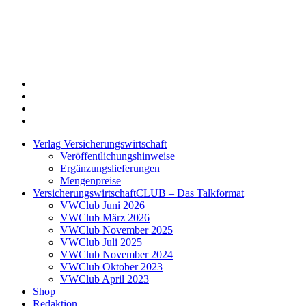
Twitter
Xing
LinkedIn
Login
Verlag Versicherungswirtschaft
Veröffentlichungshinweise
Ergänzungslieferungen
Mengenpreise
VersicherungswirtschaftCLUB – Das Talkformat
VWClub Juni 2026
VWClub März 2026
VWClub November 2025
VWClub Juli 2025
VWClub November 2024
VWClub Oktober 2023
VWClub April 2023
Shop
Redaktion