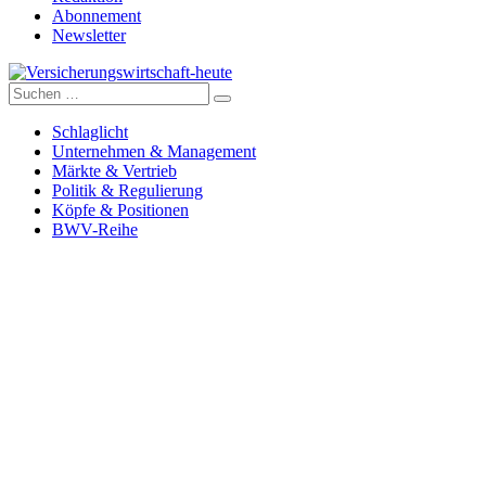
Abonnement
Newsletter
Suche
Versicherungswirtschaft-heute
nach:
Schlaglicht
Unternehmen & Management
Märkte & Vertrieb
Politik & Regulierung
Köpfe & Positionen
BWV-Reihe