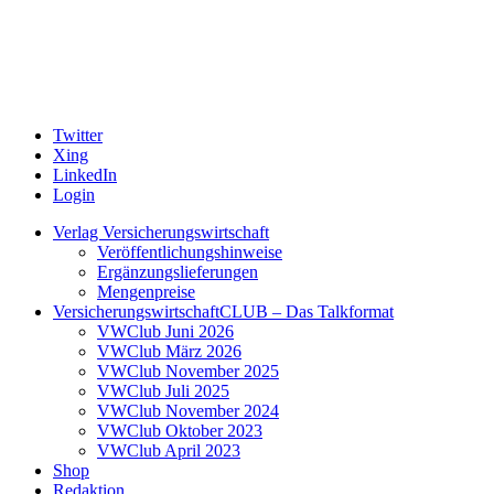
Twitter
Xing
LinkedIn
Login
Verlag Versicherungswirtschaft
Veröffentlichungshinweise
Ergänzungslieferungen
Mengenpreise
VersicherungswirtschaftCLUB – Das Talkformat
VWClub Juni 2026
VWClub März 2026
VWClub November 2025
VWClub Juli 2025
VWClub November 2024
VWClub Oktober 2023
VWClub April 2023
Shop
Redaktion