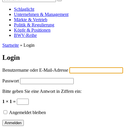
Versicherungswirtschaft-heute
nach:
Schlaglicht
Unternehmen & Management
Märkte & Vertrieb
Politik & Regulierung
Köpfe & Positionen
BWV-Reihe
Startseite
»
Login
Login
Benutzername oder E-Mail-Adresse
Passwort
Bitte geben Sie eine Antwort in Ziffern ein:
1 × 1 =
Angemeldet bleiben