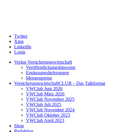
Twitter
Xing
LinkedIn
Login
Verlag Versicherungswirtschaft
Veröffentlichungshinweise
Ergänzungslieferungen
Mengenpreise
VersicherungswirtschaftCLUB – Das Talkformat
VWClub Juni 2026
VWClub März 2026
VWClub November 2025
VWClub Juli 2025
VWClub November 2024
VWClub Oktober 2023
VWClub April 2023
Shop
Redaktion