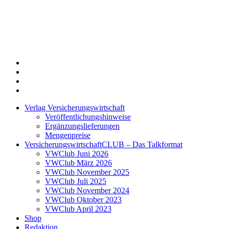
Twitter
Xing
LinkedIn
Login
Verlag Versicherungswirtschaft
Veröffentlichungshinweise
Ergänzungslieferungen
Mengenpreise
VersicherungswirtschaftCLUB – Das Talkformat
VWClub Juni 2026
VWClub März 2026
VWClub November 2025
VWClub Juli 2025
VWClub November 2024
VWClub Oktober 2023
VWClub April 2023
Shop
Redaktion