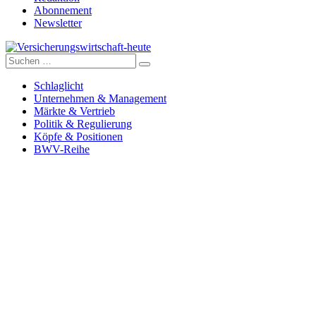
Abonnement
Newsletter
Suche
Versicherungswirtschaft-heute
nach:
Schlaglicht
Unternehmen & Management
Märkte & Vertrieb
Politik & Regulierung
Köpfe & Positionen
BWV-Reihe