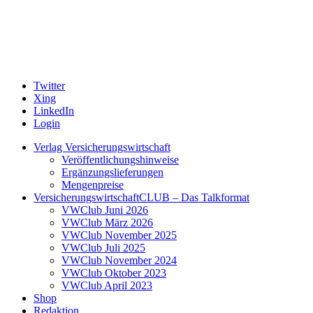
Twitter
Xing
LinkedIn
Login
Verlag Versicherungswirtschaft
Veröffentlichungshinweise
Ergänzungslieferungen
Mengenpreise
VersicherungswirtschaftCLUB – Das Talkformat
VWClub Juni 2026
VWClub März 2026
VWClub November 2025
VWClub Juli 2025
VWClub November 2024
VWClub Oktober 2023
VWClub April 2023
Shop
Redaktion