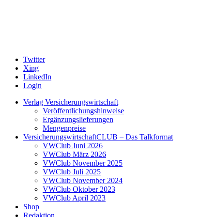
Twitter
Xing
LinkedIn
Login
Verlag Versicherungswirtschaft
Veröffentlichungshinweise
Ergänzungslieferungen
Mengenpreise
VersicherungswirtschaftCLUB – Das Talkformat
VWClub Juni 2026
VWClub März 2026
VWClub November 2025
VWClub Juli 2025
VWClub November 2024
VWClub Oktober 2023
VWClub April 2023
Shop
Redaktion