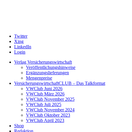
Twitter
Xing
LinkedIn
Login
Verlag Versicherungswirtschaft
Veröffentlichungshinweise
Ergänzungslieferungen
Mengenpreise
VersicherungswirtschaftCLUB – Das Talkformat
VWClub Juni 2026
VWClub März 2026
VWClub November 2025
VWClub Juli 2025
VWClub November 2024
VWClub Oktober 2023
VWClub April 2023
Shop
Redaktion