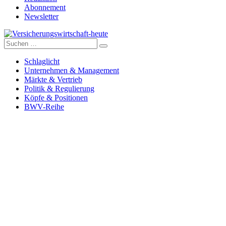
Abonnement
Newsletter
Suche
Versicherungswirtschaft-heute
nach:
Schlaglicht
Unternehmen & Management
Märkte & Vertrieb
Politik & Regulierung
Köpfe & Positionen
BWV-Reihe