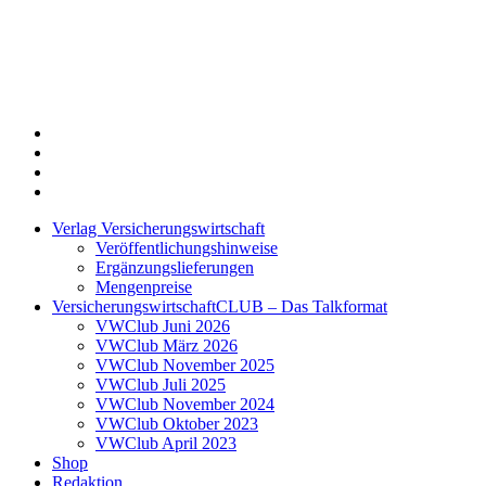
Twitter
Xing
LinkedIn
Login
Verlag Versicherungswirtschaft
Veröffentlichungshinweise
Ergänzungslieferungen
Mengenpreise
VersicherungswirtschaftCLUB – Das Talkformat
VWClub Juni 2026
VWClub März 2026
VWClub November 2025
VWClub Juli 2025
VWClub November 2024
VWClub Oktober 2023
VWClub April 2023
Shop
Redaktion