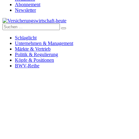
Abonnement
Newsletter
Suche
Versicherungswirtschaft-heute
nach:
Schlaglicht
Unternehmen & Management
Märkte & Vertrieb
Politik & Regulierung
Köpfe & Positionen
BWV-Reihe