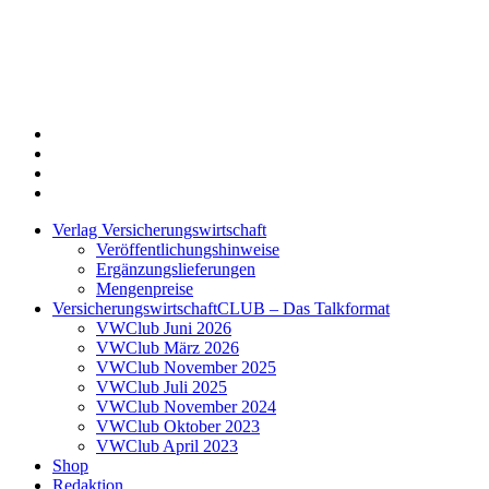
Twitter
Xing
LinkedIn
Login
Verlag Versicherungswirtschaft
Veröffentlichungshinweise
Ergänzungslieferungen
Mengenpreise
VersicherungswirtschaftCLUB – Das Talkformat
VWClub Juni 2026
VWClub März 2026
VWClub November 2025
VWClub Juli 2025
VWClub November 2024
VWClub Oktober 2023
VWClub April 2023
Shop
Redaktion