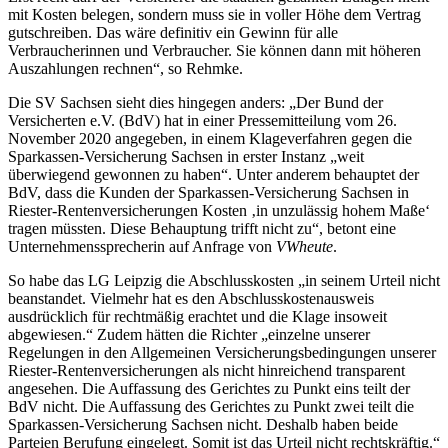
mit Kosten belegen, sondern muss sie in voller Höhe dem Vertrag
gutschreiben. Das wäre definitiv ein Gewinn für alle
Verbraucherinnen und Verbraucher. Sie können dann mit höheren
Auszahlungen rechnen“, so Rehmke.
Die SV Sachsen sieht dies hingegen anders: „Der Bund der
Versicherten e.V. (BdV) hat in einer Pressemitteilung vom 26.
November 2020 angegeben, in einem Klageverfahren gegen die
Sparkassen-Versicherung Sachsen in erster Instanz „weit
überwiegend gewonnen zu haben“. Unter anderem behauptet der
BdV, dass die Kunden der Sparkassen-Versicherung Sachsen in
Riester-Rentenversicherungen Kosten ‚in unzulässig hohem Maße‘
tragen müssten. Diese Behauptung trifft nicht zu“, betont eine
Unternehmenssprecherin auf Anfrage von
VWheute
.
So habe das LG Leipzig die Abschlusskosten „in seinem Urteil nicht
beanstandet. Vielmehr hat es den Abschlusskostenausweis
ausdrücklich für rechtmäßig erachtet und die Klage insoweit
abgewiesen.“ Zudem hätten die Richter „einzelne unserer
Regelungen in den Allgemeinen Versicherungsbedingungen unserer
Riester-Rentenversicherungen als nicht hinreichend transparent
angesehen. Die Auffassung des Gerichtes zu Punkt eins teilt der
BdV nicht. Die Auffassung des Gerichtes zu Punkt zwei teilt die
Sparkassen-Versicherung Sachsen nicht. Deshalb haben beide
Parteien Berufung eingelegt. Somit ist das Urteil nicht rechtskräftig.“