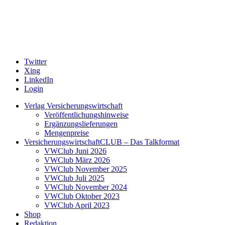
Twitter
Xing
LinkedIn
Login
Verlag Versicherungswirtschaft
Veröffentlichungshinweise
Ergänzungslieferungen
Mengenpreise
VersicherungswirtschaftCLUB – Das Talkformat
VWClub Juni 2026
VWClub März 2026
VWClub November 2025
VWClub Juli 2025
VWClub November 2024
VWClub Oktober 2023
VWClub April 2023
Shop
Redaktion