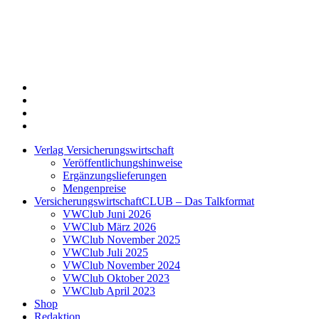
Twitter
Xing
LinkedIn
Login
Verlag Versicherungswirtschaft
Veröffentlichungshinweise
Ergänzungslieferungen
Mengenpreise
VersicherungswirtschaftCLUB – Das Talkformat
VWClub Juni 2026
VWClub März 2026
VWClub November 2025
VWClub Juli 2025
VWClub November 2024
VWClub Oktober 2023
VWClub April 2023
Shop
Redaktion