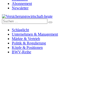
Abonnement
Newsletter
Suche
Versicherungswirtschaft-heute
nach:
Schlaglicht
Unternehmen & Management
Märkte & Vertrieb
Politik & Regulierung
Köpfe & Positionen
BWV-Reihe