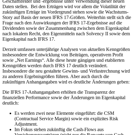
Geschäftsfelder und -ergebnisse unter Verwendung dieser neuen
Daten stellen. Bei den Erträgen wird vor allem die Volatilität der
zukünftigen Erträge im Vordergrund stehen sowie die Wachstums-
Story auf Basis der neuen IFRS 17-Größen. Weiterhin stellt sich die
Frage nach den Auswirkungen der IFRS 17-Ergebnisse auf die
Dividenden sowie der Zusammenhang zwischen dem Eigenkapital
nach lokalem Recht, den Eigenmitteln nach Solvency II sowie dem
Eigenkapital nach IFRS 17.
Derzeit umfassen unterjährige Analysen von aktuellen Kenngrößen
insbesondere die Entwicklung von Beiträgen, operativem Profit
sowie „Net Earnings“. Alle diese heute gängigen und etablierten
Kenngrößen werden durch IFRS 17 deutlich verändert.
Insbesondere die neu gestaltete Gewinn- und Verlustrechnung wird
zu anderen Ergebnisgrößen führen. Aber auch durch die
zukünftigen Anhangangaben wird es deutliche Änderungen geben:
Die IFRS 17-Anhangangaben erhöhen die Transparenz der
finanziellen Performance sowie der Änderungen im Eigenkapital
deutlich:
Es werden zwei neue Elemente eingeführt: die CSM
(Contractual Service Margin) sowie ein explizites Risk
Adjustment.
Im Fokus stehen zukünftig die Cash-Flows aus
Versicherungsverträgen (nicht nur die Barwerte von Cash-