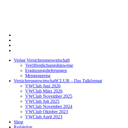
Twitter
Xing
LinkedIn
Login
Verlag Versicherungswirtschaft
Veröffentlichungshinweise
Ergänzungslieferungen
Mengenpreise
VersicherungswirtschaftCLUB – Das Talkformat
VWClub Juni 2026
VWClub März 2026
VWClub November 2025
VWClub Juli 2025
VWClub November 2024
VWClub Oktober 2023
VWClub April 2023
Shop
Redaktion