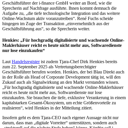
Geschäftsführer der i-finance GmbH weiter an Bord, wie die
Sprecherin auf Nachfrage ausführte. Ihnen kommt demnach die
Aufgabe zu, „die tiefe technologische Integration und das weitere
Online-Wachstum aktiv voranzutreiben“. René Fuchs scheide
hingegen im Zuge der Transaktion „einvernehmlich aus der
Geschäftsführung aus“, so die Sprecherin weiter.
Henkies: „Für hochgradig digitalisierte und wachsende Online-
Maklerhäuser reicht es heute nicht mehr aus, Softwaredienste
nur lose einzukaufen“
Laut
Handelsregister
ist zudem Tjara-Chef Dirk Henkies bereits
zum 22. September 2025 als Vertretungsberechtigter
Geschäftsführer berufen worden. Henkies, der bei Blau Direkt auch
in der Rolle als Head of Corporate Development tätig ist, will den
Zukauf auch als Signalwirkung an den Markt verstanden wissen.
„Für hochgradig digitalisierte und wachsende Online-Maklerhäuser
reicht es heute nicht mehr aus, Softwaredienste nur lose
einzukaufen. Sie brauchen die tiefe, exklusive Verankerung in einem
kapitalstarken Gesamt-Ökosystem, um echte Größenvorteile zu
realisieren“, wird Henkies in der Mitteilung zitiert.
Insofern geht es dem Tjara-CEO nach eigener Aussage nicht nur
darum, dass man „digitale Vorreiter“ unterstützen, sondern auch
„strukturell auf die nächste Stufe heben“ könne. Künftig soll i-