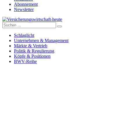
Abonnement
Newsletter
Suche
Versicherungswirtschaft-heute
nach:
Schlaglicht
Unternehmen & Management
Märkte & Vertrieb
Politik & Regulierung
Köpfe & Positionen
BWV-Reihe