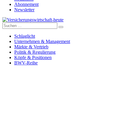
Abonnement
Newsletter
Suche
Versicherungswirtschaft-heute
nach:
Schlaglicht
Unternehmen & Management
Märkte & Vertrieb
Politik & Regulierung
Köpfe & Positionen
BWV-Reihe