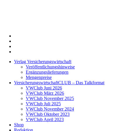
Twitter
Xing
LinkedIn
Login
Verlag Versicherungswirtschaft
Veröffentlichungshinweise
Ergänzungslieferungen
Mengenpreise
VersicherungswirtschaftCLUB – Das Talkformat
VWClub Juni 2026
VWClub März 2026
VWClub November 2025
VWClub Juli 2025
VWClub November 2024
VWClub Oktober 2023
VWClub April 2023
Shop
Redaktion