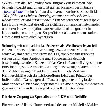
exklusiv um die Bedürfnisse von Jungmaklern kümmert. Sie
begleitet, coacht und unterstützt u.a. im Rahmen der Initiative
„Insurefriends“
beim Aufbau des eigenen Business. Sie stellt klar:
„
Wer früh den richtigen Sparringspartner an seiner Seite hat,
wächst stabiler und erfolgreicher!
“ Ein weiterer wichtiger Aspekt:
Lisa Lohre verbindet gezielt die richtigen Jungmakler miteinander,
um deren Netzwerk optimal auszustatten und Jungmakler in
Kooperationen zu bringen. So profitieren alle von einem starken
Umfeld und wertvollen Synergien
Schnelligkeit und schlanke Prozesse als Wettbewerbsvorteil
Neben der persönlichen Betreuung setzt das neue Modell auf
schlanke, standardisierte Prozesse. Digitale Abschlussstrecken
sorgen dafür, dass Angebote und Policierungen deutlich
beschleunigt werden. Kurze, auf das Geschäftsmodell abgestimmte
Entscheidungspfade erzielen das Ergebnis: weniger Aufwand für
den Makler, weniger Frust beim Kunden, mehr Zeit fürs
Kerngeschäft! Auch die Risikoprüfung folgt dem Prinzip der
Individualität. Das steigert die Platzierungsquote und gibt dem
Makler nachvollziehbare, begründete Rückmeldungen, mit denen er
gegenüber seinem Kunden professionell auftreten kann.
Direkter Zugang zu Spezialisten in bKV und Beihilfe
Ein weiteres Alleinstellungsmerkmal des neuen Modells: Makler