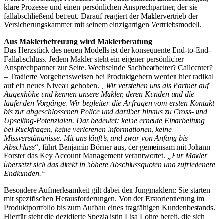
klare Prozesse und einen persönlichen Ansprechpartner, der sie
fallabschließend betreut. Darauf reagiert der Maklervertrieb der
Versicherungskammer mit seinem einzigartigen Vertriebsmodell.
Aus Maklerbetreuung wird Maklerberatung
Das Herzstück des neuen Modells ist der konsequente End-to-End-
Fallabschluss. Jedem Makler steht ein eigener persönlicher
Ansprechpartner zur Seite. Wechselnde Sachbearbeiter? Callcenter?
‒ Tradierte Vorgehensweisen bei Produktgebern werden hier radikal
auf ein neues Niveau gehoben.
„Wir verstehen uns als Partner auf
Augenhöhe und kennen unsere Makler, deren Kunden und die
laufenden Vorgänge. Wir begleiten die Anfragen vom ersten Kontakt
bis zur abgeschlossenen Police und darüber hinaus zu Cross- und
Upselling-Potenzialen. Das bedeutet: keine erneute Einarbeitung
bei Rückfragen, keine verlorenen Informationen, keine
Missverständnisse. Mit uns läuft’s, und zwar von Anfang bis
Abschluss
“, führt Benjamin Börner aus, der gemeinsam mit Johann
Forster das Key Account Management verantwortet.
„Für Makler
übersetzt sich das direkt in höhere Abschlussquoten und zufriedenere
Endkunden.“
Besondere Aufmerksamkeit gilt dabei den Jungmaklern: Sie starten
mit spezifischen Herausforderungen. Von der Erstorientierung im
Produktportfolio bis zum Aufbau eines tragfähigen Kundenbestands.
Hierfür steht die dezidierte Spezialistin Lisa Lohre bereit, die sich