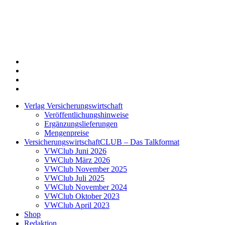
Twitter
Xing
LinkedIn
Login
Verlag Versicherungswirtschaft
Veröffentlichungshinweise
Ergänzungslieferungen
Mengenpreise
VersicherungswirtschaftCLUB – Das Talkformat
VWClub Juni 2026
VWClub März 2026
VWClub November 2025
VWClub Juli 2025
VWClub November 2024
VWClub Oktober 2023
VWClub April 2023
Shop
Redaktion