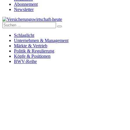
Abonnement
Newsletter
Suche
Versicherungswirtschaft-heute
nach:
Schlaglicht
Unternehmen & Management
Märkte & Vertrieb
Politik & Regulierung
Köpfe & Positionen
BWV-Reihe