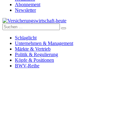
Abonnement
Newsletter
Suche
Versicherungswirtschaft-heute
nach:
Schlaglicht
Unternehmen & Management
Märkte & Vertrieb
Politik & Regulierung
Köpfe & Positionen
BWV-Reihe