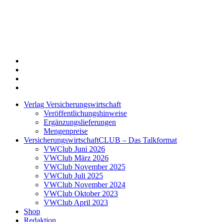
Twitter
Xing
LinkedIn
Login
Verlag Versicherungswirtschaft
Veröffentlichungshinweise
Ergänzungslieferungen
Mengenpreise
VersicherungswirtschaftCLUB – Das Talkformat
VWClub Juni 2026
VWClub März 2026
VWClub November 2025
VWClub Juli 2025
VWClub November 2024
VWClub Oktober 2023
VWClub April 2023
Shop
Redaktion