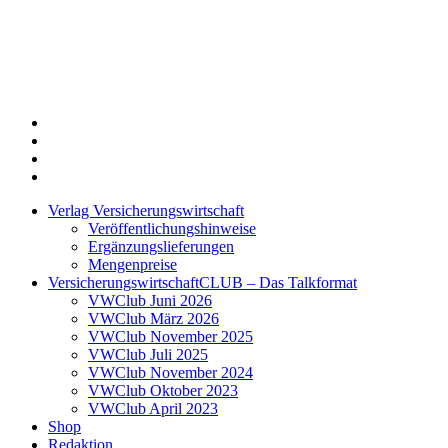
Twitter
Xing
LinkedIn
Login
Verlag Versicherungswirtschaft
Veröffentlichungshinweise
Ergänzungslieferungen
Mengenpreise
VersicherungswirtschaftCLUB – Das Talkformat
VWClub Juni 2026
VWClub März 2026
VWClub November 2025
VWClub Juli 2025
VWClub November 2024
VWClub Oktober 2023
VWClub April 2023
Shop
Redaktion