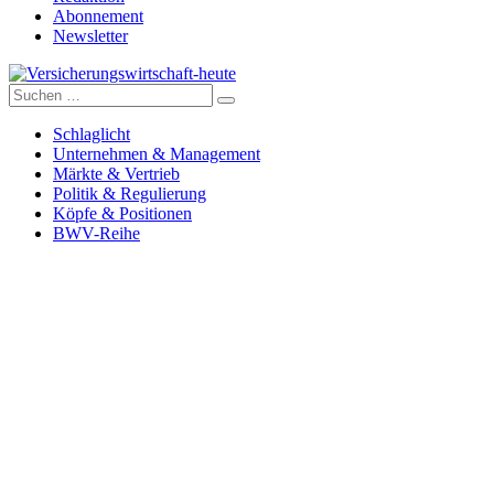
Abonnement
Newsletter
Suche
Versicherungswirtschaft-heute
nach:
Schlaglicht
Unternehmen & Management
Märkte & Vertrieb
Politik & Regulierung
Köpfe & Positionen
BWV-Reihe