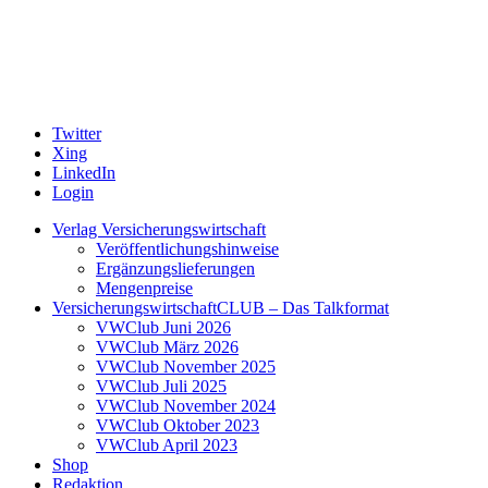
Twitter
Xing
LinkedIn
Login
Verlag Versicherungswirtschaft
Veröffentlichungshinweise
Ergänzungslieferungen
Mengenpreise
VersicherungswirtschaftCLUB – Das Talkformat
VWClub Juni 2026
VWClub März 2026
VWClub November 2025
VWClub Juli 2025
VWClub November 2024
VWClub Oktober 2023
VWClub April 2023
Shop
Redaktion