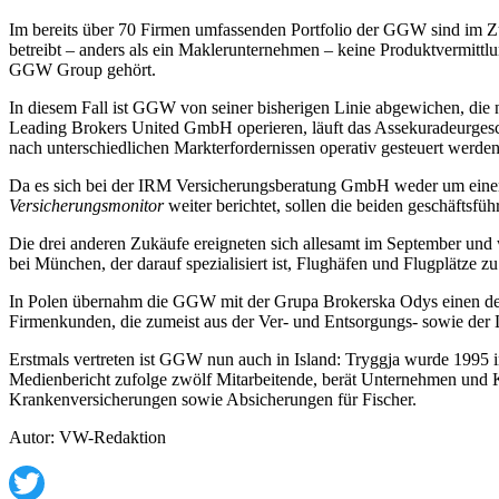
Im bereits über 70 Firmen umfassenden Portfolio der GGW sind im Zug
betreibt – anders als ein Maklerunternehmen – keine Produktvermittl
GGW Group gehört.
In diesem Fall ist GGW von seiner bisherigen Linie abgewichen, di
Leading Brokers United GmbH operieren, läuft das Assekuradeurgeschäf
nach unterschiedlichen Markterfordernissen operativ gesteuert werde
Da es sich bei der IRM Versicherungsberatung GmbH weder um einen 
Versicherungsmonitor
weiter berichtet, sollen die beiden geschäfts
Die drei anderen Zukäufe ereigneten sich allesamt im September und
bei München, der darauf spezialisiert ist, Flughäfen und Flugplätze 
In Polen übernahm die GGW mit der Grupa Brokerska Odys einen der
Firmenkunden, die zumeist aus der Ver- und Entsorgungs- sowie der
Erstmals vertreten ist GGW nun auch in Island: Tryggja wurde 1995 
Medienbericht zufolge zwölf Mitarbeitende, berät Unternehmen und
Krankenversicherungen sowie Absicherungen für Fischer.
Autor: VW-Redaktion