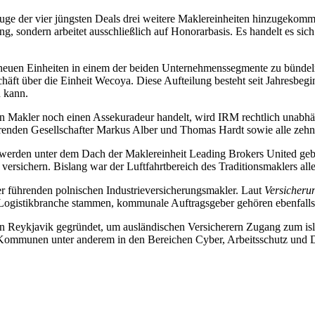
e der vier jüngsten Deals drei weitere Maklereinheiten hinzugekommen
ung, sondern arbeitet ausschließlich auf Honorarbasis. Es handelt es s
e neuen Einheiten in einem der beiden Unternehmenssegmente zu bünd
t über die Einheit Wecoya. Diese Aufteilung besteht seit Jahresbeginn 
n kann.
Makler noch einen Assekuradeur handelt, wird IRM rechtlich unabhäng
führenden Gesellschafter Markus Alber und Thomas Hardt sowie alle zeh
 werden unter dem Dach der Maklereinheit Leading Brokers United geb
zu versichern. Bislang war der Luftfahrtbereich des Traditionsmaklers
 führenden polnischen Industrieversicherungsmakler. Laut
Versicheru
 Logistikbranche stammen, kommunale Auftragsgeber gehören ebenfall
in Reykjavik gegründet, um ausländischen Versicherern Zugang zum isl
 Kommunen unter anderem in den Bereichen Cyber, Arbeitsschutz und 