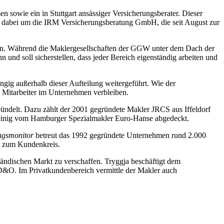
 sowie ein in Stuttgart ansässiger Versicherungsberater. Dieser
ich dabei um die IRM Versicherungsberatung GmbH, die seit August zur
eln. Während die Maklergesellschaften der GGW unter dem Dach der
und soll sicherstellen, dass jeder Bereich eigenständig arbeiten und
ig außerhalb dieser Aufteilung weitergeführt. Wie der
n Mitarbeiter im Unternehmen verbleiben.
ündelt. Dazu zählt der 2001 gegründete Makler JRCS aus Iffeldorf
 alleinig vom Hamburger Spezialmakler Euro-Hanse abgedeckt.
ngsmonitor
betreut das 1992 gegründete Unternehmen rund 2.000
s zum Kundenkreis.
ändischen Markt zu verschaffen. Tryggja beschäftigt dem
D&O. Im Privatkundenbereich vermittle der Makler auch