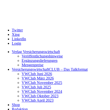
Twitter
Xing
LinkedIn
Login
Verlag Versicherungswirtschaft
Veröffentlichungshinweise
Ergänzungslieferungen
Mengenpreise
VersicherungswirtschaftCLUB – Das Talkformat
VWClub Juni 2026
VWClub März 2026
VWClub November 2025
VWClub Juli 2025
VWClub November 2024
VWClub Oktober 2023
VWClub April 2023
Shop
Redaktion