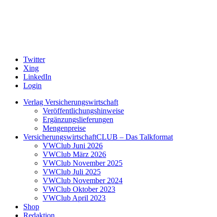
Twitter
Xing
LinkedIn
Login
Verlag Versicherungswirtschaft
Veröffentlichungshinweise
Ergänzungslieferungen
Mengenpreise
VersicherungswirtschaftCLUB – Das Talkformat
VWClub Juni 2026
VWClub März 2026
VWClub November 2025
VWClub Juli 2025
VWClub November 2024
VWClub Oktober 2023
VWClub April 2023
Shop
Redaktion