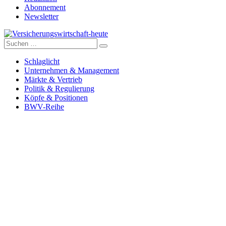
Abonnement
Newsletter
Suche
Versicherungswirtschaft-heute
nach:
Schlaglicht
Unternehmen & Management
Märkte & Vertrieb
Politik & Regulierung
Köpfe & Positionen
BWV-Reihe