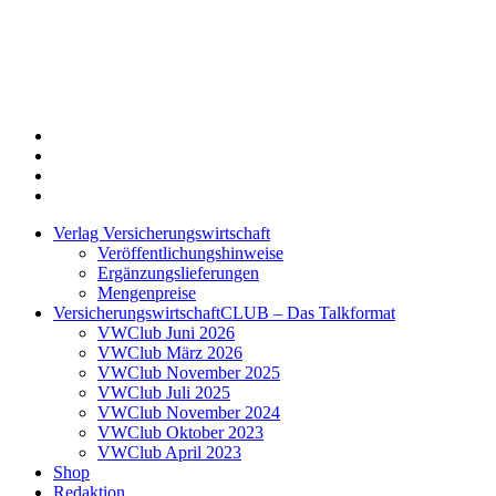
Twitter
Xing
LinkedIn
Login
Verlag Versicherungswirtschaft
Veröffentlichungshinweise
Ergänzungslieferungen
Mengenpreise
VersicherungswirtschaftCLUB – Das Talkformat
VWClub Juni 2026
VWClub März 2026
VWClub November 2025
VWClub Juli 2025
VWClub November 2024
VWClub Oktober 2023
VWClub April 2023
Shop
Redaktion