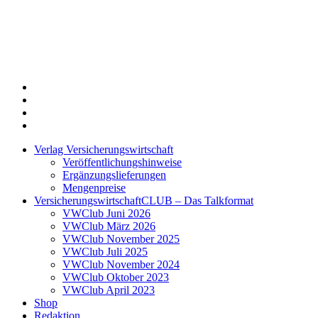
Twitter
Xing
LinkedIn
Login
Verlag Versicherungswirtschaft
Veröffentlichungshinweise
Ergänzungslieferungen
Mengenpreise
VersicherungswirtschaftCLUB – Das Talkformat
VWClub Juni 2026
VWClub März 2026
VWClub November 2025
VWClub Juli 2025
VWClub November 2024
VWClub Oktober 2023
VWClub April 2023
Shop
Redaktion