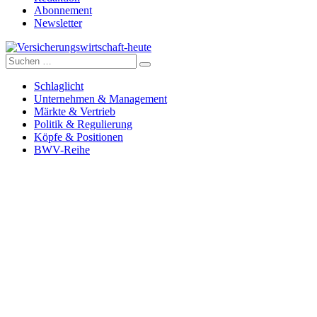
Abonnement
Newsletter
Suche
Versicherungswirtschaft-heute
nach:
Schlaglicht
Unternehmen & Management
Märkte & Vertrieb
Politik & Regulierung
Köpfe & Positionen
BWV-Reihe