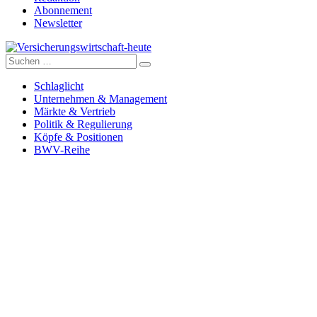
Abonnement
Newsletter
Suche
Versicherungswirtschaft-heute
nach:
Schlaglicht
Unternehmen & Management
Märkte & Vertrieb
Politik & Regulierung
Köpfe & Positionen
BWV-Reihe