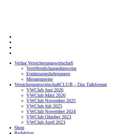
Twitter
Xing
LinkedIn
Login
Verlag Versicherungswirtschaft
Veröffentlichungshinweise
Ergänzungslieferungen
Mengenpreise
VersicherungswirtschaftCLUB – Das Talkformat
VWClub Juni 2026
VWClub März 2026
VWClub November 2025
VWClub Juli 2025
VWClub November 2024
VWClub Oktober 2023
VWClub April 2023
Shop
Redaktion