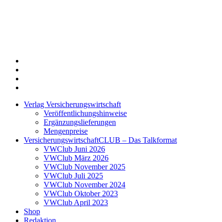
Twitter
Xing
LinkedIn
Login
Verlag Versicherungswirtschaft
Veröffentlichungshinweise
Ergänzungslieferungen
Mengenpreise
VersicherungswirtschaftCLUB – Das Talkformat
VWClub Juni 2026
VWClub März 2026
VWClub November 2025
VWClub Juli 2025
VWClub November 2024
VWClub Oktober 2023
VWClub April 2023
Shop
Redaktion