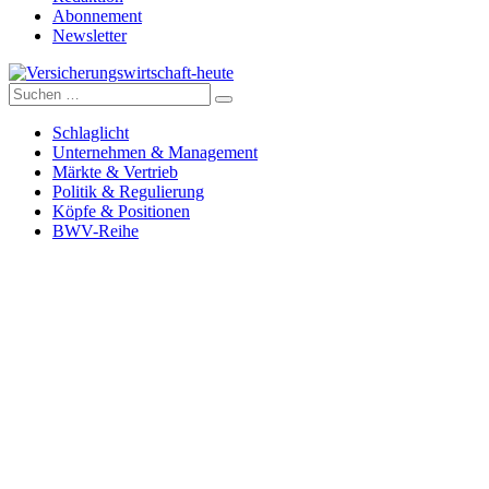
Abonnement
Newsletter
Suche
Versicherungswirtschaft-heute
nach:
Schlaglicht
Unternehmen & Management
Märkte & Vertrieb
Politik & Regulierung
Köpfe & Positionen
BWV-Reihe