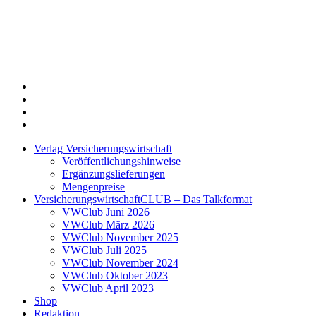
Twitter
Xing
LinkedIn
Login
Verlag Versicherungswirtschaft
Veröffentlichungshinweise
Ergänzungslieferungen
Mengenpreise
VersicherungswirtschaftCLUB – Das Talkformat
VWClub Juni 2026
VWClub März 2026
VWClub November 2025
VWClub Juli 2025
VWClub November 2024
VWClub Oktober 2023
VWClub April 2023
Shop
Redaktion