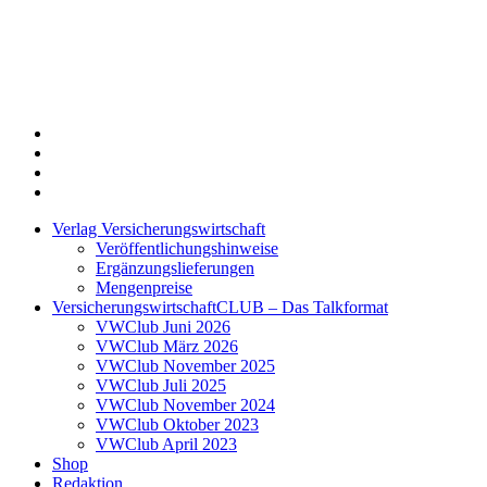
Twitter
Xing
LinkedIn
Login
Verlag Versicherungswirtschaft
Veröffentlichungshinweise
Ergänzungslieferungen
Mengenpreise
VersicherungswirtschaftCLUB – Das Talkformat
VWClub Juni 2026
VWClub März 2026
VWClub November 2025
VWClub Juli 2025
VWClub November 2024
VWClub Oktober 2023
VWClub April 2023
Shop
Redaktion