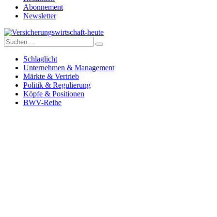
Abonnement
Newsletter
Suche
Versicherungswirtschaft-heute
nach:
Schlaglicht
Unternehmen & Management
Märkte & Vertrieb
Politik & Regulierung
Köpfe & Positionen
BWV-Reihe