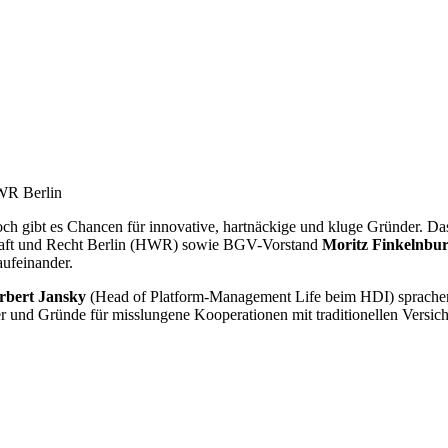
HWR Berlin
och gibt es Chancen für innovative, hartnäckige und kluge Gründer. Da
haft und Recht Berlin (HWR) sowie BGV-Vorstand
Moritz Finkelnbu
ufeinander.
bert Jansky
(Head of Platform-Management Life beim HDI) sprachen 
r und Gründe für misslungene Kooperationen mit traditionellen Versich