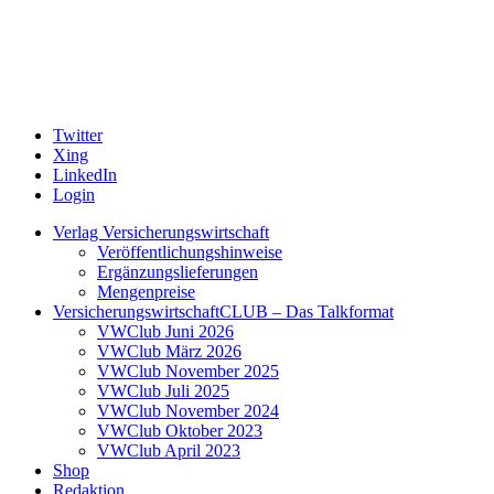
Twitter
Xing
LinkedIn
Login
Verlag Versicherungswirtschaft
Veröffentlichungshinweise
Ergänzungslieferungen
Mengenpreise
VersicherungswirtschaftCLUB – Das Talkformat
VWClub Juni 2026
VWClub März 2026
VWClub November 2025
VWClub Juli 2025
VWClub November 2024
VWClub Oktober 2023
VWClub April 2023
Shop
Redaktion