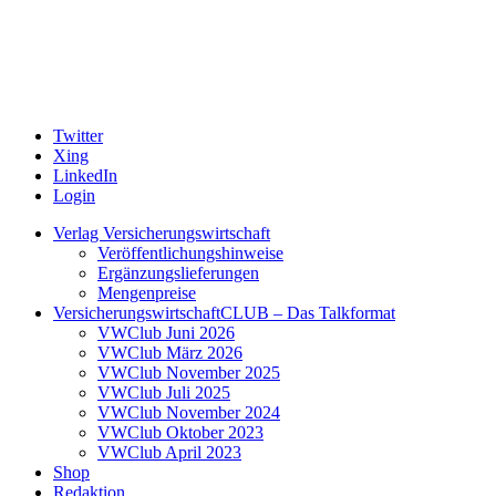
Twitter
Xing
LinkedIn
Login
Verlag Versicherungswirtschaft
Veröffentlichungshinweise
Ergänzungslieferungen
Mengenpreise
VersicherungswirtschaftCLUB – Das Talkformat
VWClub Juni 2026
VWClub März 2026
VWClub November 2025
VWClub Juli 2025
VWClub November 2024
VWClub Oktober 2023
VWClub April 2023
Shop
Redaktion