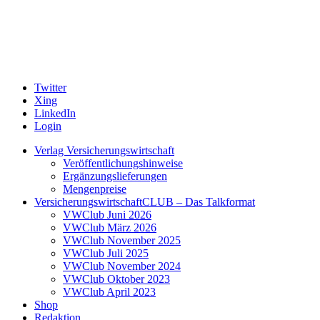
Twitter
Xing
LinkedIn
Login
Verlag Versicherungswirtschaft
Veröffentlichungshinweise
Ergänzungslieferungen
Mengenpreise
VersicherungswirtschaftCLUB – Das Talkformat
VWClub Juni 2026
VWClub März 2026
VWClub November 2025
VWClub Juli 2025
VWClub November 2024
VWClub Oktober 2023
VWClub April 2023
Shop
Redaktion