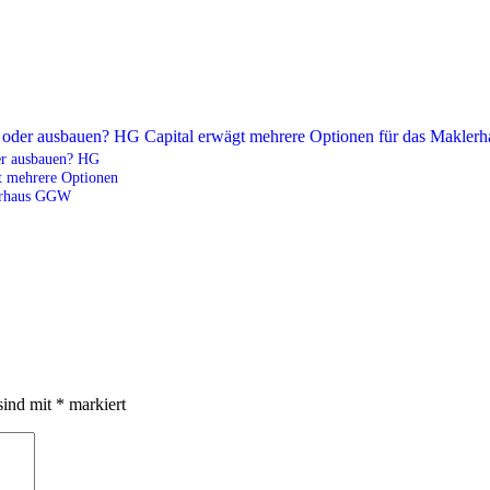
er ausbauen? HG
t mehrere Optionen
erhaus GGW
sind mit
*
markiert