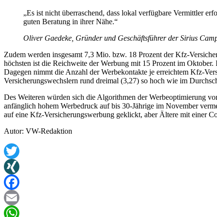
„Es ist nicht überraschend, dass lokal verfügbare Vermittler e
guten Beratung in ihrer Nähe.“
Oliver Gaedeke, Gründer und Geschäftsführer der Sirius C
Zudem werden insgesamt 7,3 Mio. bzw. 18 Prozent der Kfz-Versiche
höchsten ist die Reichweite der Werbung mit 15 Prozent im Oktober
Dagegen nimmt die Anzahl der Werbekontakte je erreichtem Kfz-Versi
Versicherungswechslern rund dreimal (3,27) so hoch wie im Durchsch
Des Weiteren würden sich die Algorithmen der Werbeoptimierung von
anfänglich hohem Werbedruck auf bis 30-Jährige im November vermeh
auf eine Kfz-Versicherungswerbung geklickt, aber Ältere mit einer Co
Autor: VW-Redaktion
Twitter
XING
Facebook
Email