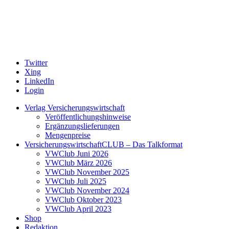
Twitter
Xing
LinkedIn
Login
Verlag Versicherungswirtschaft
Veröffentlichungshinweise
Ergänzungslieferungen
Mengenpreise
VersicherungswirtschaftCLUB – Das Talkformat
VWClub Juni 2026
VWClub März 2026
VWClub November 2025
VWClub Juli 2025
VWClub November 2024
VWClub Oktober 2023
VWClub April 2023
Shop
Redaktion