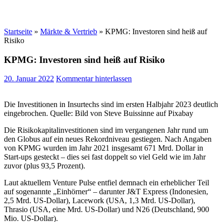
Startseite
»
Märkte & Vertrieb
»
KPMG: Investoren sind heiß auf
Risiko
KPMG: Investoren sind heiß auf Risiko
20. Januar 2022
Kommentar hinterlassen
Die Investitionen in Insurtechs sind im ersten Halbjahr 2023 deutlich
eingebrochen. Quelle: Bild von Steve Buissinne auf Pixabay
Die Risikokapitalinvestitionen sind im vergangenen Jahr rund um
den Globus auf ein neues Rekordniveau gestiegen. Nach Angaben
von KPMG wurden im Jahr 2021 insgesamt 671 Mrd. Dollar in
Start-ups gesteckt – dies sei fast doppelt so viel Geld wie im Jahr
zuvor (plus 93,5 Prozent).
Laut aktuellem Venture Pulse entfiel demnach ein erheblicher Teil
auf sogenannte „Einhörner“ – darunter J&T Express (Indonesien,
2,5 Mrd. US-Dollar), Lacework (USA, 1,3 Mrd. US-Dollar),
Thrasio (USA, eine Mrd. US-Dollar) und N26 (Deutschland, 900
Mio. US-Dollar).