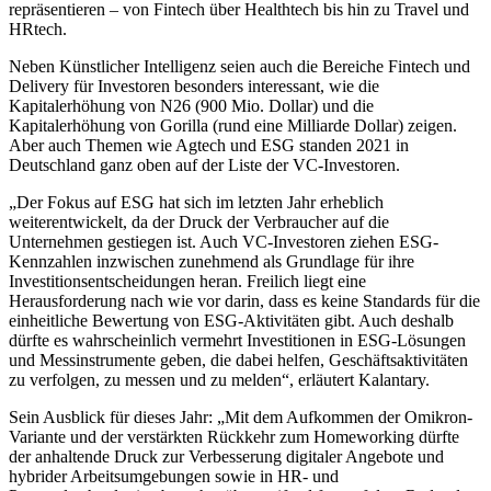
repräsentieren – von Fintech über Healthtech bis hin zu Travel und
HRtech.
Neben Künstlicher Intelligenz seien auch die Bereiche Fintech und
Delivery für Investoren besonders interessant, wie die
Kapitalerhöhung von N26 (900 Mio. Dollar) und die
Kapitalerhöhung von Gorilla (rund eine Milliarde Dollar) zeigen.
Aber auch Themen wie Agtech und ESG standen 2021 in
Deutschland ganz oben auf der Liste der VC-Investoren.
„Der Fokus auf ESG hat sich im letzten Jahr erheblich
weiterentwickelt, da der Druck der Verbraucher auf die
Unternehmen gestiegen ist. Auch VC-Investoren ziehen ESG-
Kennzahlen inzwischen zunehmend als Grundlage für ihre
Investitionsentscheidungen heran. Freilich liegt eine
Herausforderung nach wie vor darin, dass es keine Standards für die
einheitliche Bewertung von ESG-Aktivitäten gibt. Auch deshalb
dürfte es wahrscheinlich vermehrt Investitionen in ESG-Lösungen
und Messinstrumente geben, die dabei helfen, Geschäftsaktivitäten
zu verfolgen, zu messen und zu melden“, erläutert Kalantary.
Sein Ausblick für dieses Jahr: „Mit dem Aufkommen der Omikron-
Variante und der verstärkten Rückkehr zum Homeworking dürfte
der anhaltende Druck zur Verbesserung digitaler Angebote und
hybrider Arbeitsumgebungen sowie in HR- und