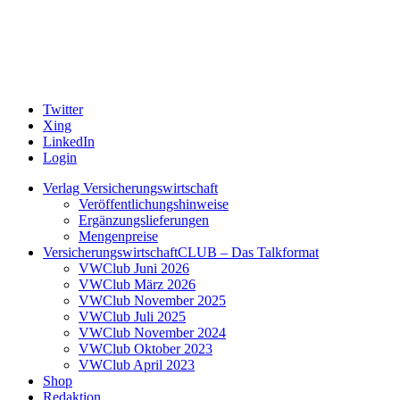
Twitter
Xing
LinkedIn
Login
Verlag Versicherungswirtschaft
Veröffentlichungshinweise
Ergänzungslieferungen
Mengenpreise
VersicherungswirtschaftCLUB – Das Talkformat
VWClub Juni 2026
VWClub März 2026
VWClub November 2025
VWClub Juli 2025
VWClub November 2024
VWClub Oktober 2023
VWClub April 2023
Shop
Redaktion