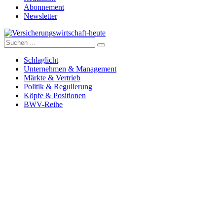
Abonnement
Newsletter
Suche
Versicherungswirtschaft-heute
nach:
Schlaglicht
Unternehmen & Management
Märkte & Vertrieb
Politik & Regulierung
Köpfe & Positionen
BWV-Reihe