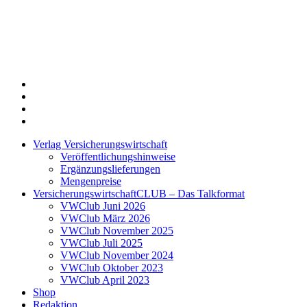
Twitter
Xing
LinkedIn
Login
Verlag Versicherungswirtschaft
Veröffentlichungshinweise
Ergänzungslieferungen
Mengenpreise
VersicherungswirtschaftCLUB – Das Talkformat
VWClub Juni 2026
VWClub März 2026
VWClub November 2025
VWClub Juli 2025
VWClub November 2024
VWClub Oktober 2023
VWClub April 2023
Shop
Redaktion