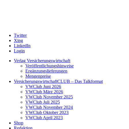
Twitter
Xing
LinkedIn
Login
Verlag Versicherungswirtschaft
Veröffentlichungshinweise
Ergänzungslieferungen
Mengenpreise
VersicherungswirtschaftCLUB – Das Talkformat
VWClub Juni 2026
VWClub März 2026
VWClub November 2025
VWClub Juli 2025
VWClub November 2024
VWClub Oktober 2023
VWClub April 2023
Shop
Redaktion