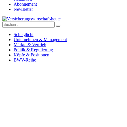
Abonnement
Newsletter
Suche
Versicherungswirtschaft-heute
nach:
Schlaglicht
Unternehmen & Management
Märkte & Vertrieb
Politik & Regulierung
Köpfe & Positionen
BWV-Reihe