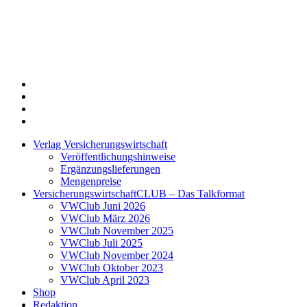
Twitter
Xing
LinkedIn
Login
Verlag Versicherungswirtschaft
Veröffentlichungshinweise
Ergänzungslieferungen
Mengenpreise
VersicherungswirtschaftCLUB – Das Talkformat
VWClub Juni 2026
VWClub März 2026
VWClub November 2025
VWClub Juli 2025
VWClub November 2024
VWClub Oktober 2023
VWClub April 2023
Shop
Redaktion