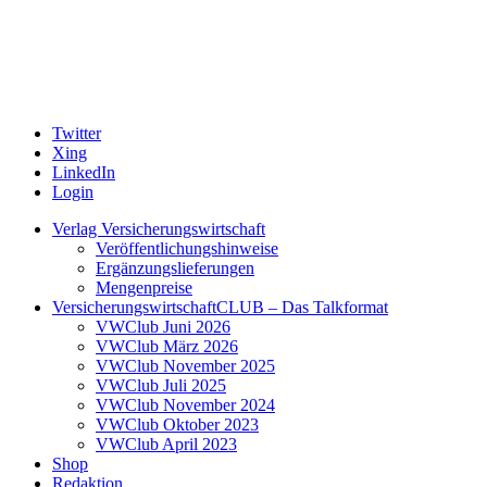
Twitter
Xing
LinkedIn
Login
Verlag Versicherungswirtschaft
Veröffentlichungshinweise
Ergänzungslieferungen
Mengenpreise
VersicherungswirtschaftCLUB – Das Talkformat
VWClub Juni 2026
VWClub März 2026
VWClub November 2025
VWClub Juli 2025
VWClub November 2024
VWClub Oktober 2023
VWClub April 2023
Shop
Redaktion