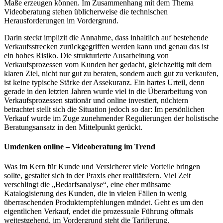
Maße erzeugen können. Im Zusammenhang mit dem Thema
Videoberatung stehen üblicherweise die technischen
Herausforderungen im Vordergrund.
Darin steckt implizit die Annahme, dass inhaltlich auf bestehende
Verkaufsstrecken zurückgegriffen werden kann und genau das ist
ein hohes Risiko. Die strukturierte Ausarbeitung von
Verkaufsprozessen vom Kunden her gedacht, gleichzeitig mit dem
klaren Ziel, nicht nur gut zu beraten, sondern auch gut zu verkaufen,
ist keine typische Stärke der Assekuranz. Ein hartes Urteil, denn
gerade in den letzten Jahren wurde viel in die Überarbeitung von
Verkaufsprozessen stationär und online investiert, nüchtern
betrachtet stellt sich die Situation jedoch so dar: Im persönlichen
Verkauf wurde im Zuge zunehmender Regulierungen der holistische
Beratungsansatz in den Mittelpunkt gerückt.
Umdenken online – Videoberatung im Trend
Was im Kern für Kunde und Versicherer viele Vorteile bringen
sollte, gestaltet sich in der Praxis eher realitätsfern. Viel Zeit
verschlingt die „Bedarfsanalyse“, eine eher mühsame
Katalogisierung des Kunden, die in vielen Fällen in wenig
überraschenden Produktempfehlungen mündet. Geht es um den
eigentlichen Verkauf, endet die prozessuale Führung oftmals
weitestgehend, im Vordergrund steht die Tarifierung.