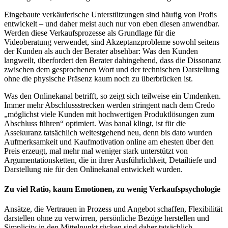
Eingebaute verkäuferische Unterstützungen sind häufig von Profis
entwickelt – und daher meist auch nur von eben diesen anwendbar.
Werden diese Verkaufsprozesse als Grundlage für die
Videoberatung verwendet, sind Akzeptanzprobleme sowohl seitens
der Kunden als auch der Berater absehbar: Was den Kunden
langweilt, überfordert den Berater dahingehend, dass die Dissonanz
zwischen dem gesprochenen Wort und der technischen Darstellung
ohne die physische Präsenz kaum noch zu überbrücken ist.
Was den Onlinekanal betrifft, so zeigt sich teilweise ein Umdenken.
Immer mehr Abschlussstrecken werden stringent nach dem Credo
„möglichst viele Kunden mit hochwertigen Produktlösungen zum
Abschluss führen“ optimiert. Was banal klingt, ist für die
Assekuranz tatsächlich weitestgehend neu, denn bis dato wurden
Aufmerksamkeit und Kaufmotivation online am ehesten über den
Preis erzeugt, mal mehr mal weniger stark unterstützt von
Argumentationsketten, die in ihrer Ausführlichkeit, Detailtiefe und
Darstellung nie für den Onlinekanal entwickelt wurden.
Zu viel Ratio, kaum Emotionen, zu wenig Verkaufspsychologie
Ansätze, die Vertrauen in Prozess und Angebot schaffen, Flexibilität
darstellen ohne zu verwirren, persönliche Bezüge herstellen und
Simplicity in den Mittelpunkt rücken sind daher tatsächlich