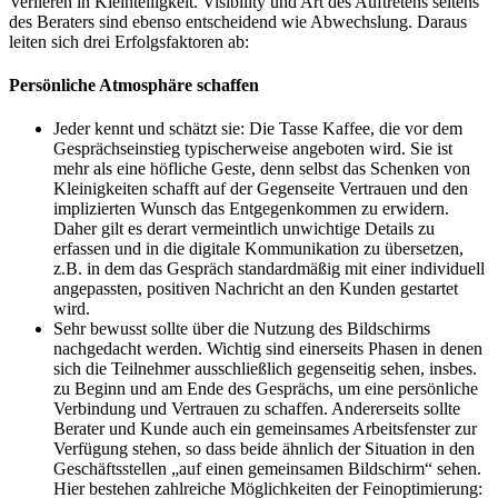
Verlieren in Kleinteiligkeit. Visibility und Art des Auftretens seitens
des Beraters sind ebenso entscheidend wie Abwechslung. Daraus
leiten sich drei Erfolgsfaktoren ab:
Persönliche Atmosphäre schaffen
Jeder kennt und schätzt sie: Die Tasse Kaffee, die vor dem
Gesprächseinstieg typischerweise angeboten wird. Sie ist
mehr als eine höfliche Geste, denn selbst das Schenken von
Kleinigkeiten schafft auf der Gegenseite Vertrauen und den
implizierten Wunsch das Entgegenkommen zu erwidern.
Daher gilt es derart vermeintlich unwichtige Details zu
erfassen und in die digitale Kommunikation zu übersetzen,
z.B. in dem das Gespräch standardmäßig mit einer individuell
angepassten, positiven Nachricht an den Kunden gestartet
wird.
Sehr bewusst sollte über die Nutzung des Bildschirms
nachgedacht werden. Wichtig sind einerseits Phasen in denen
sich die Teilnehmer ausschließlich gegenseitig sehen, insbes.
zu Beginn und am Ende des Gesprächs, um eine persönliche
Verbindung und Vertrauen zu schaffen. Andererseits sollte
Berater und Kunde auch ein gemeinsames Arbeitsfenster zur
Verfügung stehen, so dass beide ähnlich der Situation in den
Geschäftsstellen „auf einen gemeinsamen Bildschirm“ sehen.
Hier bestehen zahlreiche Möglichkeiten der Feinoptimierung: