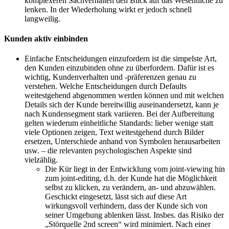
komplexeren Sachverhalten den Blick auf das Wesentliche zu
lenken. In der Wiederholung wirkt er jedoch schnell
langweilig.
Kunden aktiv einbinden
Einfache Entscheidungen einzufordern ist die simpelste Art,
den Kunden einzubinden ohne zu überfordern. Dafür ist es
wichtig, Kundenverhalten und -präferenzen genau zu
verstehen. Welche Entscheidungen durch Defaults
weitestgehend abgenommen werden können und mit welchen
Details sich der Kunde bereitwillig auseinandersetzt, kann je
nach Kundensegment stark variieren. Bei der Aufbereitung
gelten wiederum einheitliche Standards: lieber wenige statt
viele Optionen zeigen, Text weitestgehend durch Bilder
ersetzen, Unterschiede anhand von Symbolen herausarbeiten
usw. – die relevanten psychologischen Aspekte sind
vielzählig.
Die Kür liegt in der Entwicklung vom joint-viewing hin
zum joint-editing, d.h. der Kunde hat die Möglichkeit
selbst zu klicken, zu verändern, an- und abzuwählen.
Geschickt eingesetzt, lässt sich auf diese Art
wirkungsvoll verhindern, dass der Kunde sich von
seiner Umgebung ablenken lässt. Insbes. das Risiko der
„Störquelle 2nd screen“ wird minimiert. Nach einer