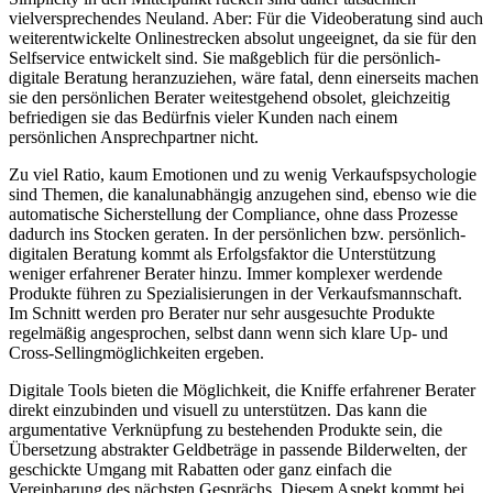
vielversprechendes Neuland. Aber: Für die Videoberatung sind auch
weiterentwickelte Onlinestrecken absolut ungeeignet, da sie für den
Selfservice entwickelt sind. Sie maßgeblich für die persönlich-
digitale Beratung heranzuziehen, wäre fatal, denn einerseits machen
sie den persönlichen Berater weitestgehend obsolet, gleichzeitig
befriedigen sie das Bedürfnis vieler Kunden nach einem
persönlichen Ansprechpartner nicht.
Zu viel Ratio, kaum Emotionen und zu wenig Verkaufspsychologie
sind Themen, die kanalunabhängig anzugehen sind, ebenso wie die
automatische Sicherstellung der Compliance, ohne dass Prozesse
dadurch ins Stocken geraten. In der persönlichen bzw. persönlich-
digitalen Beratung kommt als Erfolgsfaktor die Unterstützung
weniger erfahrener Berater hinzu. Immer komplexer werdende
Produkte führen zu Spezialisierungen in der Verkaufsmannschaft.
Im Schnitt werden pro Berater nur sehr ausgesuchte Produkte
regelmäßig angesprochen, selbst dann wenn sich klare Up- und
Cross-Sellingmöglichkeiten ergeben.
Digitale Tools bieten die Möglichkeit, die Kniffe erfahrener Berater
direkt einzubinden und visuell zu unterstützen. Das kann die
argumentative Verknüpfung zu bestehenden Produkte sein, die
Übersetzung abstrakter Geldbeträge in passende Bilderwelten, der
geschickte Umgang mit Rabatten oder ganz einfach die
Vereinbarung des nächsten Gesprächs. Diesem Aspekt kommt bei