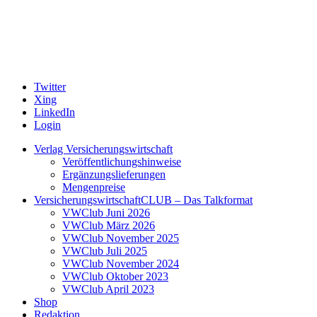
Twitter
Xing
LinkedIn
Login
Verlag Versicherungswirtschaft
Veröffentlichungshinweise
Ergänzungslieferungen
Mengenpreise
VersicherungswirtschaftCLUB – Das Talkformat
VWClub Juni 2026
VWClub März 2026
VWClub November 2025
VWClub Juli 2025
VWClub November 2024
VWClub Oktober 2023
VWClub April 2023
Shop
Redaktion